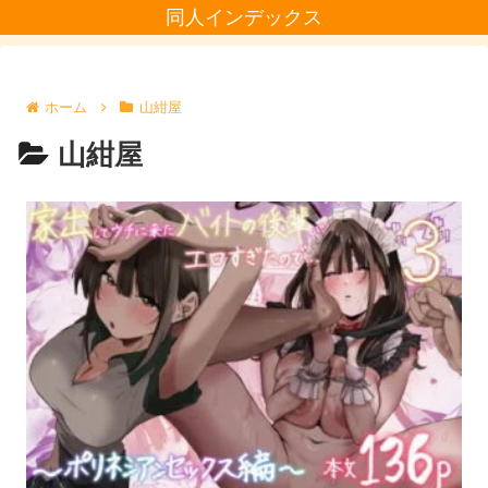
同人インデックス
ホーム
山紺屋
山紺屋