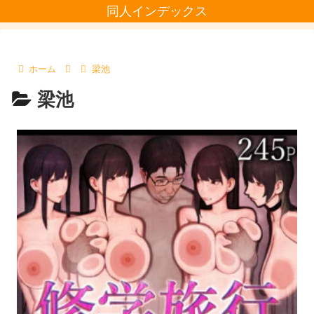
同人インデックス
ホーム
梁池
梁池