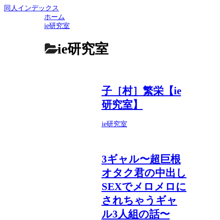
同人インデックス
ホーム
ie研究室
ie研究室
子［村］繁栄【ie
研究室】
ie研究室
3ギャル〜超巨根
オタク君の中出し
SEXでメロメロに
されちゃうギャ
ル3人組の話〜