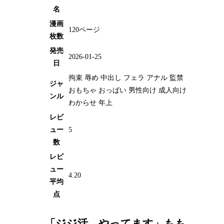
名
漫画
120ページ
枚数
発売
2026-01-25
日
拘束 辱め 中出し フェラ アナル 監禁
ジャ
おもちゃ おっぱい 男性向け 成人向け
ンル
わからせ 年上
レビ
ュー
5
数
レビ
ュー
4.20
平均
点
「ジジ活、やってます」もも