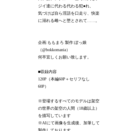
ジイ達に代わる代わる犯●れ、
気づけば自ら淫語を口走り、快楽
に溺れる雌へと堕とされて……。
企画:ももまろ 製作:ぼっ娘
（@bokkomania）
何卒宜しくお願い致します。
■収録内容
120P（本編60P＋セリフなし
60P）
※登場するすべてのモデルは架空
の世界の架空の人間（18歳以上）
を描写しています
※AIにて画像を生成後、加筆して
製作しております