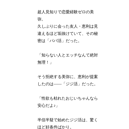
超人見知りで恋愛経験ゼロの美
弥。
久しぶりに会った友人・恵利は見
違えるほど垢抜けていて、その秘
密は「パパ活」だった。
「知らない人とエッチなんて絶対
無理！」
そう拒絶する美弥に、恵利が提案
したのは――「ジジ活」だった。
「性欲も枯れたおじいちゃんなら
安心だよ♪」
半信半疑で始めたジジ活は、驚く
ほど好条件ばかり。