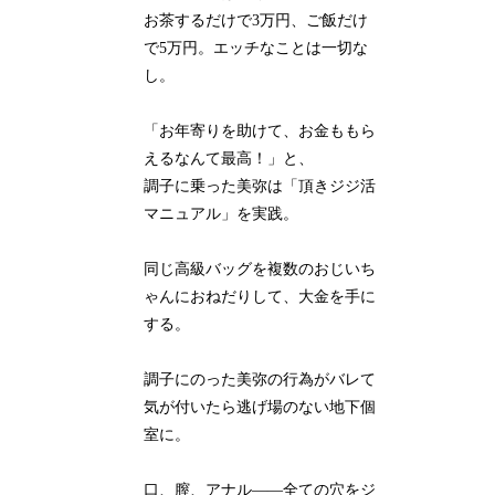
お茶するだけで3万円、ご飯だけ
で5万円。エッチなことは一切な
し。
「お年寄りを助けて、お金ももら
えるなんて最高！」と、
調子に乗った美弥は「頂きジジ活
マニュアル」を実践。
同じ高級バッグを複数のおじいち
ゃんにおねだりして、大金を手に
する。
調子にのった美弥の行為がバレて
気が付いたら逃げ場のない地下個
室に。
口、膣、アナル――全ての穴をジ