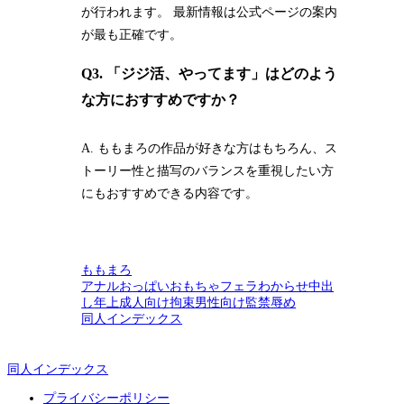
が行われます。 最新情報は公式ページの案内
が最も正確です。
Q3. 「ジジ活、やってます」はどのよう
な方におすすめですか？
A. ももまろの作品が好きな方はもちろん、ス
トーリー性と描写のバランスを重視したい方
にもおすすめできる内容です。
ももまろ
アナル
おっぱい
おもちゃ
フェラ
わからせ
中出
し
年上
成人向け
拘束
男性向け
監禁
辱め
同人インデックス
同人インデックス
プライバシーポリシー