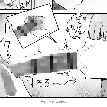
性行為実習っ3 画像1