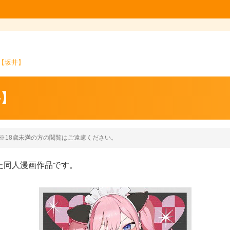
【坂井】
井】
※18歳未満の方の閲覧はご遠慮ください。
た同人漫画作品です。