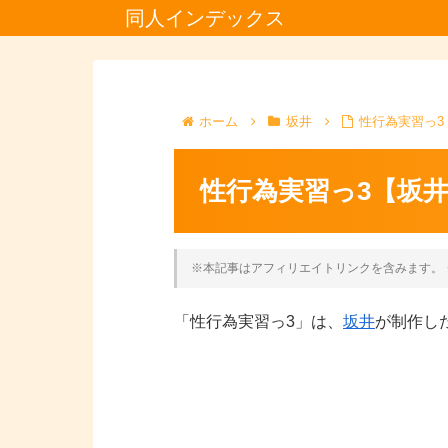
同人インデックス
ホーム
坂井
性行為実習っ3
性行為実習っ3【坂
※本記事はアフィリエイトリンクを含みます。 
「性行為実習っ3」は、
坂井
が制作し