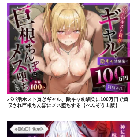
パパ活ホスト貢ぎギャル、陰キャ幼馴染に100万円で買
収され巨根ちんぽにメス堕ちする【ぺんぞう出版】